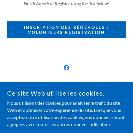
North America! Register using the link below!
INSCRIPTION DES BÉNÉVOLES /
VOLUNTEERS REGISTRATION
OPTIMISÉ PAR
Ce site Web utilise les cookies.
Nous utilisons des cookies pour analyser le trafic du site
Accueil
Web et optimiser votre expérience du site. Lorsque vous
acceptez notre utilisation des cookies, vos données seront
Tableau Virtuel
agrégées avec toutes les autres données utilisateur.
Bénévoles/Volunteers